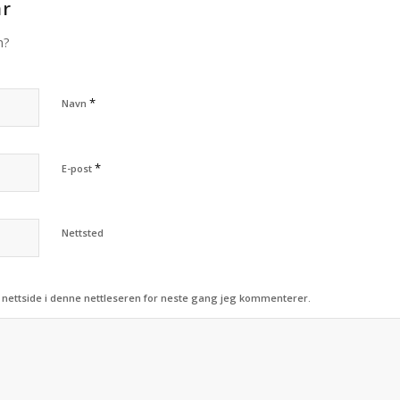
ar
n?
*
Navn
*
E-post
Nettsted
 nettside i denne nettleseren for neste gang jeg kommenterer.